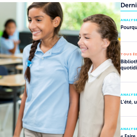
Derni
ANALYSE
Pourquo
TOUS É
Bibliot
quotid
ANALYSE
L’été, 
ANALYSE
« Faire