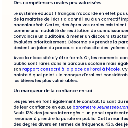
Des compétences orales peu valorisées
Le système éducatif français n’accorde en effet pas un
de la maîtrise de l’écrit a donné lieu à un correctif i
baccalauréat. Certes, des épreuves orales existaient
comme une modalité de restitution de connaissances. 
convaincre un auditoire, à mener un discours structu
évaluées prioritairement. Désormais « prendre la paro
devient un jalon du parcours de réussite des lycéens
Avec la nécessité d’y être formé. Or, les moments con
public sont rares dans le parcours scolaire mais égal
son
rapport consacré à la place de l’oral à l’école
, Cy
pointe à quel point « le manque d’oral est considérabl
les élèves les plus vulnérables.
Un marqueur de la confiance en soi
Les jeunes en font également le constat, faisant du r
de leur confiance en eux. Le
baromètre
Jeunesse&Con
Seuls 13% des jeunes interrogés – un panel représenta
renoncer à prendre la parole en public. Cette manife
des degrés divers en termes de fréquence. 43% des j