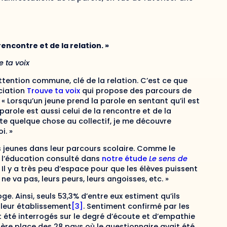
 rencontre et de la relation. »
 ta voix
attention commune, clé de la relation. C’est ce que
ciation
Trouve ta voix
qui propose des parcours de
 « Lorsqu’un jeune prend la parole en sentant qu’il est
 parole est aussi celui de la rencontre et de la
e quelque chose au collectif, je me découvre
i. »
s jeunes dans leur parcours scolaire. Comme le
e l’éducation consulté dans
notre étude
Le sens de
 Il y a très peu d’espace pour que les élèves puissent
ne va pas, leurs peurs, leurs angoisses, etc. »
e. Ainsi, seuls 53,3% d’entre eux estiment qu’ils
 leur établissement
[3]
. Sentiment confirmé par les
nt été interrogés sur le degré d’écoute et d’empathie
ière place des 28 pays où le questionnaire avait été