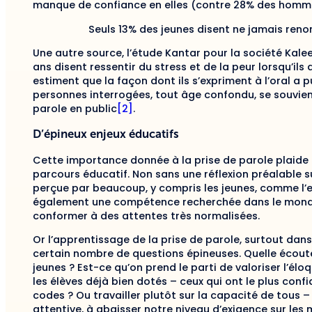
manque de confiance en elles (contre 28% des homm
Seuls 13% des jeunes disent ne jamais renon
Une autre source, l’étude Kantar pour la société Kale
ans disent ressentir du stress et de la peur lorsqu’ils
estiment que la façon dont ils s’expriment à l’oral a 
personnes interrogées, tout âge confondu, se souvient
parole en public
[2]
.
D’épineux enjeux éducatifs
Cette importance donnée à la prise de parole plaide 
parcours éducatif. Non sans une réflexion préalable sur
perçue par beaucoup, y compris les jeunes, comme l’e
également une compétence recherchée dans le monde 
conformer à des attentes très normalisées.
Or l’apprentissage de la prise de parole, surtout dan
certain nombre de questions épineuses. Quelle écout
jeunes ? Est-ce qu’on prend le parti de valoriser l’élo
les élèves déjà bien dotés – ceux qui ont le plus confi
codes ? Ou travailler plutôt sur la capacité de tous
attentive, à abaisser notre niveau d’exigence sur les 