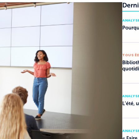
Derni
ANALYSE
Pourquo
TOUS É
Bibliot
quotid
ANALYSE
L’été, 
ANALYSE
« Faire