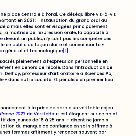
e place centrale à l’oral. Ce déséquilibre vis-à-vis
mportant en 2021 : l’instauration du grand oral au
 déjà mais elles sont envisagées principalement
La maîtrise de l’expression orale, la capacité à
ré devant un public, n’y sont pas les compétences
le en public de façon claire et convaincante »
 en général et technologique
[1]
.
sacrés pleinement à l’expression personnelle en
ement en dehors de l’école. Dans l’introduction de
ril Delhay, professeur d’art oratoire à Sciences Po,
e » dans notre société. Et pénalise en premier lieu
enoncement à la prise de parole un véritable enjeu
fiance 2023
de VersLeHaut
est éloquent sur ce point.
tif des jeunes de 16 à 25 ans – disent ne jamais
station du manque de confiance en soi s’affirme à
eunes femmes affirment y renoncer souvent par