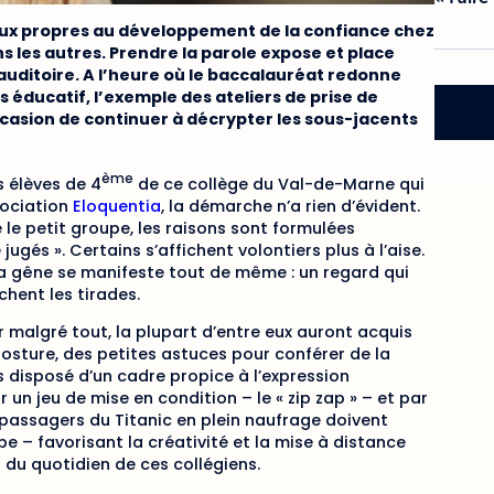
enjeux propres au développement de la confiance chez
s les autres. Prendre la parole expose et place
 auditoire. A l’heure où le baccalauréat redonne
rs éducatif, l’exemple des ateliers de prise de
ccasion de continuer à décrypter les sous-jacents
ème
s élèves de 4
de ce collège du Val-de-Marne qui
sociation
Eloquentia
, la démarche n’a rien d’évident.
le petit groupe, les raisons sont formulées
 jugés ». Certains s’affichent volontiers plus à l’aise.
la gêne se manifeste tout de même : un regard qui
chent les tirades.
r malgré tout, la plupart d’entre eux auront acquis
posture, des petites astuces pour conférer de la
s disposé d’un cadre propice à l’expression
 un jeu de mise en condition – le « zip zap » – et par
s passagers du Titanic en plein naufrage doivent
e – favorisant la créativité et la mise à distance
 du quotidien de ces collégiens.