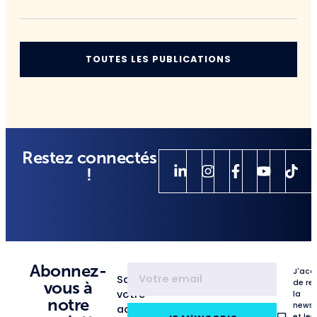
TOUTES LES PUBLICATIONS
Restez connectés
!
Abonnez-
J'acc
Saisissez
de re
vous à
votre
la
notre
newsl
adresse
et les