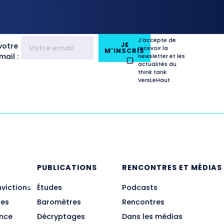
J'accepte de
JE
votre
recevoir la
M'INSCRIS
ail :
newsletter et les
actualités du
think tank
VersLeHaut
E
PUBLICATIONS
RENCONTRES ET MÉDIAS
nvictions
Études
Podcasts
des
Baromètres
Rencontres
ance
Décryptages
Dans les médias