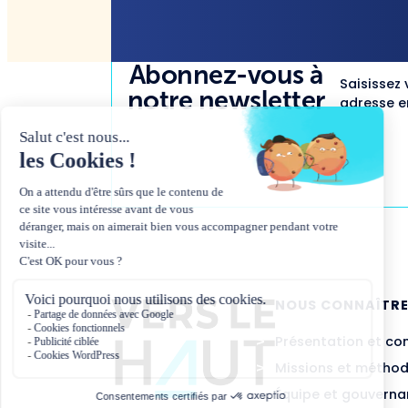
Abonnez-vous à
Saisissez 
notre newsletter
adresse em
NOUS CONNAÎTR
Présentation et co
Missions et métho
Équipe et gouvern