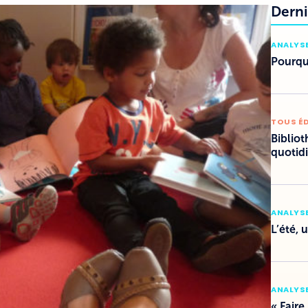
Derni
ANALYSE
Pourquo
TOUS É
Bibliot
quotid
ANALYSE
L’été, 
ANALYSE
« Faire