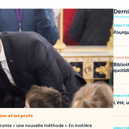
Derni
ANALYSE
Pourquo
TOUS É
Bibliot
quotid
ANALYSE
L’été, 
ion et les profs
omis « une nouvelle méthode ». En matière
ANALYSE