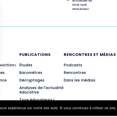
actualités du
think tank
VersLeHaut
E
PUBLICATIONS
RENCONTRES ET MÉDIAS
nvictions
Études
Podcasts
des
Baromètres
Rencontres
ance
Décryptages
Dans les médias
Analyses de l'actualité
éducative
Tous éducateurs !
leure expérience sur notre site web. Si vous continuez à utiliser ce sit