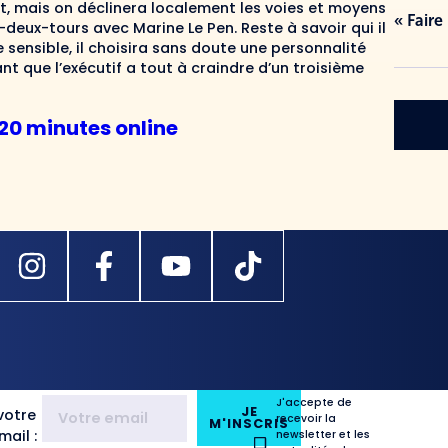
nt, mais on déclinera localement les voies et moyens
« Faire
e-deux-tours avec Marine Le Pen. Reste à savoir qui il
sensible, il choisira sans doute une personnalité
nt que l’exécutif a tout à craindre d’un troisième
s 20 minutes online
J'accepte de
JE
votre
recevoir la
M'INSCRIS
ail :
newsletter et les