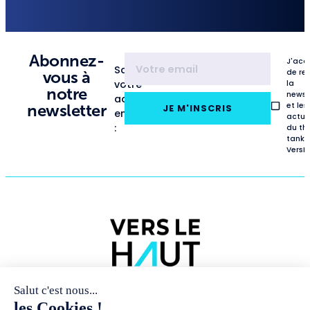
Abonnez-
J'acc
Saisissez
de re
vous à
votre
la
notre
newsl
adresse
et les
newsletter
JE M'INSCRIS
email
actua
:
du th
tank
VersL
NOUS
PUBLICATIONS
RENCONTRES