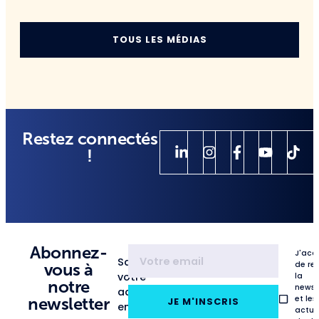
TOUS LES MÉDIAS
Restez connectés
!
Abonnez-
J'acc
Saisissez
de re
vous à
votre
la
notre
newsl
adresse
et les
newsletter
JE M'INSCRIS
email
actua