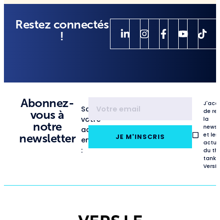
Restez connectés
!
Abonnez-
J'acc
Saisissez
de re
vous à
votre
la
notre
newsl
adresse
et les
newsletter
JE M'INSCRIS
email
actua
:
du th
tank
VersL