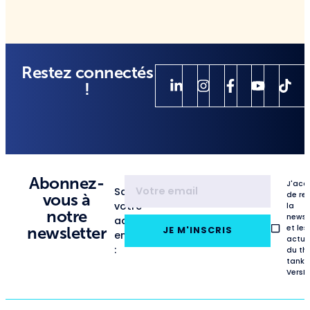
Restez connectés
!
Abonnez-
J'acc
Saisissez
de re
vous à
votre
la
notre
newsl
adresse
et les
newsletter
JE M'INSCRIS
email
actua
:
du th
tank
VersL