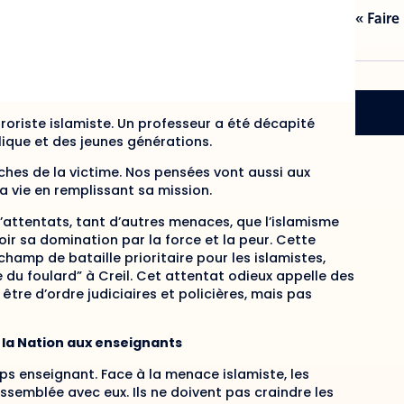
« Faire
roriste islamiste
.
Un professeur
a été décapité
lique et des jeunes génération
s.
ches de la victime. Nos pensées vont aussi aux
a vie en remplissant sa mission.
’
attentats, t
ant d’
autres menaces,
qu
e l’islam
isme
oir sa domination par la for
ce et la pe
ur.
Cette
champ de bataille prioritaire
pour les islamistes,
re du foulard
”
à Creil.
Cet attentat odieux
appelle des
tre d’ordre judiciaires et policière
s
, mais pas
e la Nation aux enseignants
rps enseignant.
Face à
la
menac
e
islamiste
, les
ssemblée avec eux. Ils ne doivent pas craindre le
s