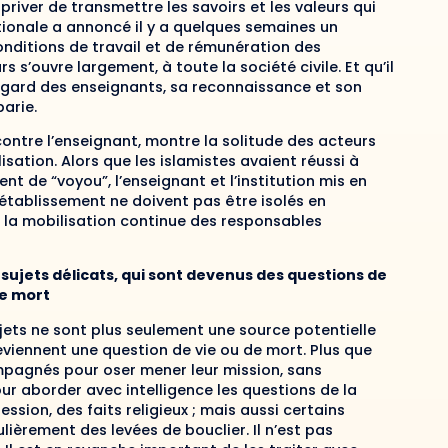
e
priver
de transmettre les savoirs et les valeurs qui
ationale a annoncé il y a quelques semaines un
onditions de travail et de rémunération des
 s’ouvre largement, à toute la société civile. Et qu’il
’égard des enseignants,
sa reconnaissance et son
arie.
contre l
’enseignant, montre la solitude des acteurs
lisation
. Alors que l
es islamistes
avaient
réussi à
ient de “voyou”
,
l
’enseignant
et l’institution
mis
en
d’établissement ne
doivent pas
être
isolés
en
 la mobilisation
continue
de
s responsables
sujets délicats
, qui
sont
dev
enus
des questions de
de mort
ujets ne sont plus seulement une source potentiel
le
 deviennent une question de vie ou de mort.
Plus que
mpagnés pour oser mener leur mission
, sans
pour aborder
avec intelligence
l
es
question
s
de
la
pression
, des faits religieux
; mais aussi certains
lièr
e
ment des levées de bouclier
.
Il n’est pas