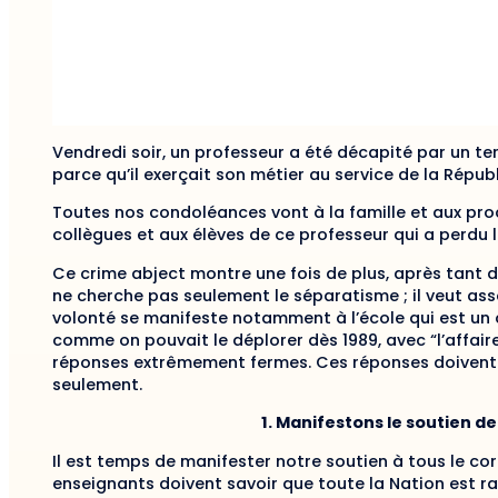
Vendredi soir, u
n professeur a été décapité
par un ter
parce qu’il
exerçait
son métier
au service de la Répub
Toutes nos condoléances vont à la famille et aux pro
collègues et aux élèves de ce professeur
qui a
perdu l
Ce crime abject montre une fois de plus
, après t
ant d
ne
cherche
pas seulement le séparatisme
;
il
veut ass
volonté se manifeste
notamment à l’école qui
est
un 
comme
on
pouvait le
déplorer
dès 1989
,
avec
“
l’affai
réponses extrêmement fermes.
Ces réponses doivent ê
seulement.
1. Manifestons le soutien d
Il est temps de
manifest
er
notre soutien à tous le co
enseignants doivent savoir que toute la Nation est ra