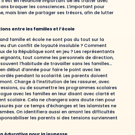
 Il
es
t en revanche important
de
les traiter avec
 sans braquer les consciences.
L’important pour
me, mais bien de
partager
ses trésors
,
afin
de
lutter
tion
s
e
ntre
les familles et l’école
nd famille et école ne sont pas du tout sur la
lieu d‘un conflit
de loyauté
insoluble
?
C
omment
ux de la République
sont en jeu
?
Les représentants
nseignants, tout comme les personnels de direction,
 souv
ent
l‘habitude de
travailler
sans les familles
..
.
en début d‘année pour faire
le point avec les
bordés pendant la scolarité
.
Les
parents doivent
amont. Charge à l’
institution
de les rassurer, avec
pressions, ou de soumettre les
programmes
scolaires
logue avec les
familles
en leur disant
avec
clarté et
nt scolaire.
Cela ne changera sans doute rien pour
ssurés
par ce temps d’échanges
et les
islamistes
ne
asmées
.
On identifiera aussi en amont les
difficulté
s
sponsabiliser les parents si des tensions surviennent
on éducative pour la jeunesse