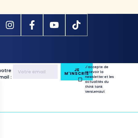
J'accepte de
JE
votre
recevoir la
M'INSCRIS
ail :
newsletter et les
actualités du
think tank
VersLeHaut