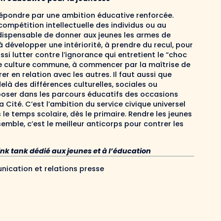
épondre par une ambition éducative renforcée.
 compétition
intellectuelle
des individus ou au
dispensable de
d
onner
aux jeunes
les armes de
à
dév
elopper une int
é
r
io
rité, à
pre
ndre du
rec
u
l
,
pour
ussi
l
utter contre l’
ignorance
qui entretient le “choc
une culture commune, à commencer par la
maîtrise de
rer en relation avec les autres
.
Il faut aussi que
elà
des
différences
cultu
r
elles
, sociales ou
oser dans les parcours éducatifs des occasions
 Cité. C’est l’ambition du service civique universel
 le temps scolaire
, dès le
pr
i
maire
. Rendre les jeunes
emble, c’est l
e
meilleur
anticorps
pour contrer les
nk tank dédié aux jeunes et à l’éducation
nication et relations presse