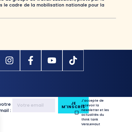
s le cadre de la mobilisation nationale pour la
J'accepte de
JE
votre
recevoir la
M'INSCRIS
ail :
newsletter et les
actualités du
think tank
VersLeHaut