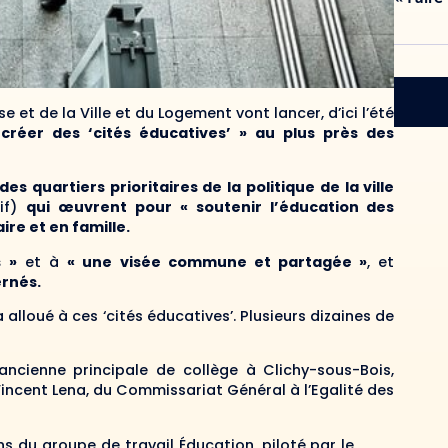
e et de la Ville et du Logement vont lancer, d’ici l’été
créer des ‘cités éducatives’ » au plus près des
s quartiers prioritaires de la politique de la ville
tif)
qui œuvrent pour « soutenir l’éducation des
aire et en famille.
s »
et à
« une visée commune et partagée »
, et
ernés.
alloué à ces ‘cités éducatives’. Plusieurs dizaines de
 ancienne principale de collège à Clichy-sous-Bois,
 Vincent Lena, du Commissariat Général à l’Egalité des
ns du groupe de travail Éducation, piloté par le