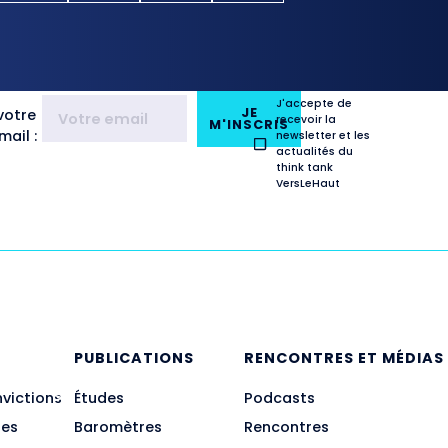
J'accepte de
JE
votre
recevoir la
M'INSCRIS
ail :
newsletter et les
actualités du
think tank
VersLeHaut
E
PUBLICATIONS
RENCONTRES ET MÉDIAS
nvictions
Études
Podcasts
des
Baromètres
Rencontres