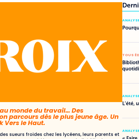
Derni
ANALYSE
Pourquo
TOUS É
Bibliot
quotid
ANALYSE
L’été, 
 au monde du travail… Des
son parcours dès le plus jeune âge. Un
k Vers le Haut.
ANALYSE
es sueurs froides chez les lycéens, leurs parents et
« Faire