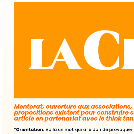
Mentorat, ouverture aux associations,
propositions existent pour construire 
article en partenariat avec le think tan
“
Orientation.
Voilà un mot qui a le don de provoquer d