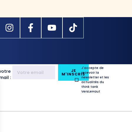
J'accepte de
JE
votre
recevoir la
M'INSCRIS
ail :
newsletter et les
actualités du
think tank
VersLeHaut