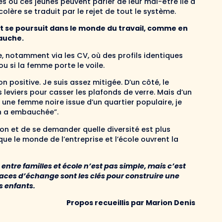
es où ces jeunes peuvent parler de leur mal-être lié à
 colère se traduit par le rejet de tout le système.
et se poursuit dans le monde du travail, comme en
bauche.
, notamment via les CV, où des profils identiques
 si la femme porte le voile.
n positive. Je suis assez mitigée. D’un côté, le
es leviers pour casser les plafonds de verre. Mais d’un
s une femme noire issue d’un quartier populaire, je
on a embauchée”.
ion et de se demander quelle diversité est plus
 que le monde de l’entreprise et l’école ouvrent la
e entre familles et école n’est pas simple, mais c’est
spaces d’échange sont les clés pour construire une
es enfants.
Propos recueillis par Marion Denis