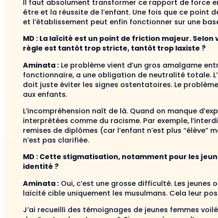
Il faut absolument transformer ce rapport de force en
être et la réussite de l’enfant. Une fois que ce point 
et l’établissement peut enfin fonctionner sur une bas
MD : La laïcité est un point de friction majeur. Selo
règle est tantôt trop stricte, tantôt trop laxiste ?
Aminata :
Le problème vient d’un gros amalgame entre l
fonctionnaire, a une obligation de neutralité totale. L’él
doit juste éviter les signes ostentatoires. Le problème
aux enfants.
L’incompréhension naît de là. Quand on manque d’expl
interprétées comme du racisme. Par exemple, l’interdi
remises de diplômes (car l’enfant n’est plus “élève” m
n’est pas clarifiée.
MD : Cette stigmatisation, notamment pour les jeu
identité ?
Aminata :
Oui, c’est une grosse difficulté. Les jeunes
laïcité cible uniquement les musulmans. Cela leur pos
J’ai recueilli des témoignages de jeunes femmes voilée