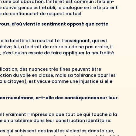
 une collaboration. L’intérêt est commun : le bien-
de convergence est établi, le dialogue entre le parent
e de confiance et de respect mutuel.
n vous, d’où vient le sentiment opposé que cette
a laïcité et la neutralité. L’enseignant, qui est
ève, lui, a le droit de croire ou de ne pas croire, il
, c’est qu’on essaie de faire appliquer la neutralité
ication, des nuances très fines peuvent être
ction du voile en classe, mais sa tolérance pour les
ais citoyen), est vécue comme une injustice si elle
nes musulmans, a-t-elle des conséquences sur leur
 ont vraiment l’impression que tout ce qui touche à la
e un problème dans leur construction identitaire.
s qui subissent des insultes violentes dans la rue,