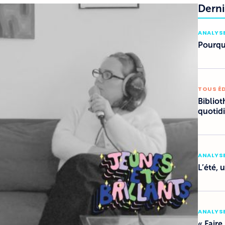
Derni
ANALYSE
Pourquo
TOUS É
Bibliot
quotid
ANALYSE
L’été, 
ANALYSE
« Faire