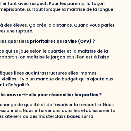
 l’enfant avec respect. Pour les parents, la façon
méprisante, surtout lorsque la maîtrise de la langue
à des élèves. Ça crée la distance. Quand vous parlez
éez une rupture.
s quartiers prioritaires de la ville (QPV) ?
ce qui se joue selon le quartier et la maîtrise de la
ort si on maîtrise le jargon et si l’on est à l’aise
ifiques liées aux infrastructures elles-mêmes.
vieilles. Il y a un manque de budget qui s’ajoute aux
t d’inégalité.
s œuvre-t-elle pour réconcilier les parties ?
échange de qualité et de favoriser la rencontre. Nous
ofessionnels. Nous intervenons dans les établissements
es ateliers ou des masterclass basés sur la