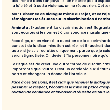
des “rentre dans ton pays”. Si on ne crée pas d’espac
la laïcité et à cette violence, on ne résout rien. Cette
MD : L’absence de dialogue mène au rejet, et ce rej
témoignent les études sur la discrimination à l’em
Aminata :
Exactement. La discrimination est flagrante
sont écartés si le nom est à consonance musulmane ou
Face à ça, on en vient à la question de la discriminatio
constat de la discrimination est réel, et il faudrait d
autre, si je suis recrutée uniquement parce que je sui
serai stigmatisée. On devient “la personne noire qu’
Le risque est de créer une autre forme de discriminat
importante que l’autre. C’est un cercle vicieux. Il faut
porte et changent la donne de l’intérieur.
Face à ces tensions, il est clair que renouer le dialogu
possible : le respect, l’écoute et la mise en place d’e
relation de confiance et favoriser la réussite de tous l