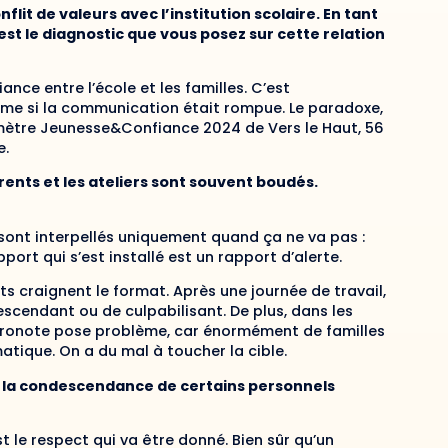
lit de valeurs avec l’institution scolaire. En tant
est le diagnostic que vous posez sur cette relation
iance entre l’école et les familles. C’est
comme si la communication était rompue. Le paradoxe,
omètre Jeunesse&Confiance 2024 de Vers le Haut, 56
e.
ents et les ateliers sont souvent boudés.
e sont interpellés uniquement quand ça ne va pas :
rt qui s’est installé est un rapport d’alerte.
s craignent le format. Après une journée de travail,
escendant ou de culpabilisant. De plus, dans les
u Pronote pose problème, car énormément de familles
rmatique. On a du mal à toucher la cible.
 la condescendance de certains personnels
 le respect qui va être donné. Bien sûr qu’un