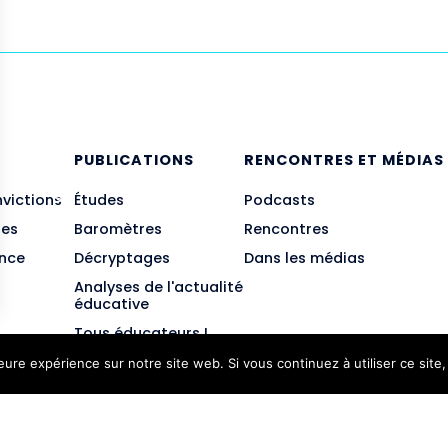
E
PUBLICATIONS
RENCONTRES ET MÉDIAS
nvictions
Études
Podcasts
des
Baromètres
Rencontres
ance
Décryptages
Dans les médias
Analyses de l'actualité
éducative
Tous éducateurs !
leure expérience sur notre site web. Si vous continuez à utiliser ce sit