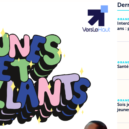
Der
GRAN
Inter
ans : 
GRAN
Santé
GRAN
Sois 
jeune