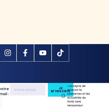
J'accepte de
JE
votre
recevoir la
M'INSCRIS
ail :
newsletter et les
actualités du
think tank
VersLeHaut