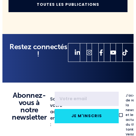
TOUTES LES PUBLICATIONS
Restez connectés
!
Abonnez-
J'acc
Saisissez
de re
vous à
votre
la
notre
newsl
adresse
et les
newsletter
JE M'INSCRIS
email
actua
:
du th
tank
VersL