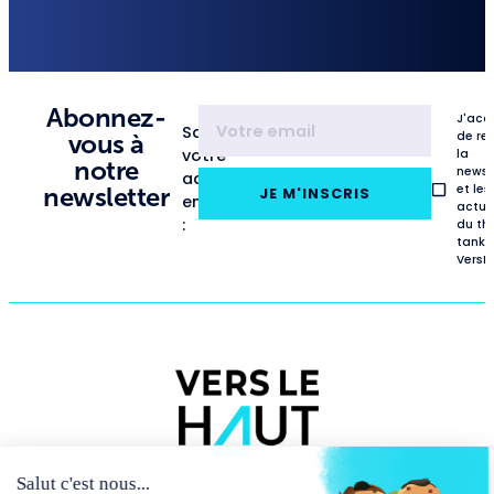
Abonnez-
J'acc
Saisissez
de re
vous à
votre
la
notre
newsl
adresse
et les
newsletter
JE M'INSCRIS
email
actua
:
du th
tank
VersL