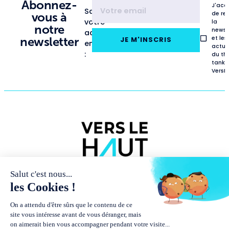
Abonnez-
J'acc
Saisissez
de re
vous à
votre
la
notre
newsl
adresse
et les
newsletter
JE M'INSCRIS
email
actua
:
du th
tank
VersL
NOUS
PUBLICATIONS
RENCONTRES
CONNAÎTRE
ET
MÉDIAS
Études
Présentation
Podcasts
Baromètres
et