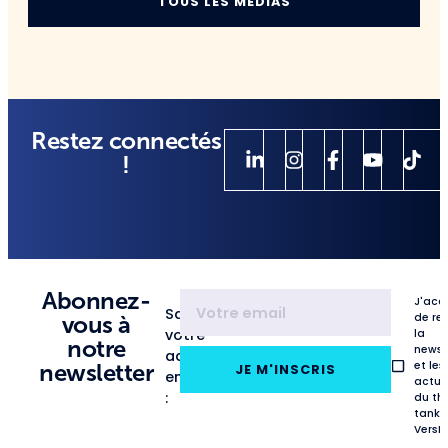
TOUS LES MÉDIAS
Restez connectés
!
Abonnez-
J'acc
Saisissez
de re
vous à
votre
la
notre
newsl
adresse
et les
newsletter
JE M'INSCRIS
email
actua
:
du th
tank
VersL