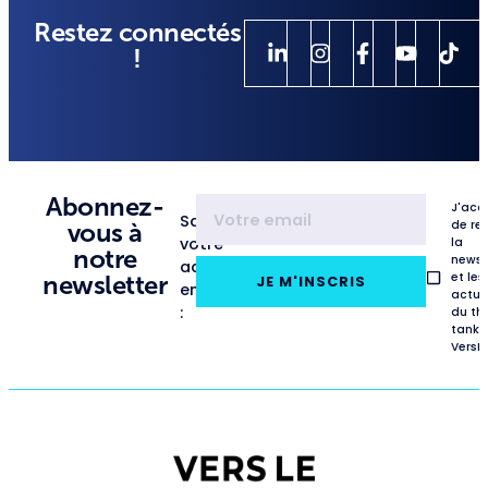
Restez connectés
!
Abonnez-
J'acc
Saisissez
de re
vous à
votre
la
notre
newsl
adresse
et les
newsletter
JE M'INSCRIS
email
actua
:
du th
tank
VersL