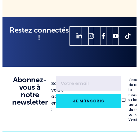
Restez connectés
!
Abonnez-
J'acc
Saisissez
de re
vous à
votre
la
notre
newsl
adresse
et les
newsletter
JE M'INSCRIS
email
actua
:
du th
tank
VersL