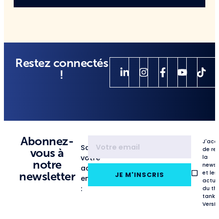
Restez connectés
!
Abonnez-
J'acc
Saisissez
de re
vous à
votre
la
notre
newsl
adresse
et les
newsletter
JE M'INSCRIS
email
actua
:
du th
tank
VersL