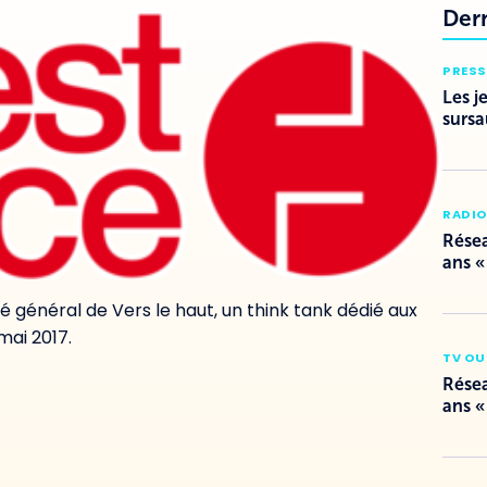
Der
PRESS
Les j
sursa
RADI
Résea
ans «
 général de Vers le haut, un think tank dédié aux
 mai 2017.
TV OU
Résea
ans «