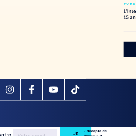
TV OU
L’int
15 an
J'accepte de
JE
votre
recevoir la