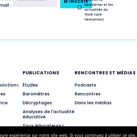
M'INSCRIS
ail :
newsletter et les
actualités du
think tank
VersLeHaut
E
PUBLICATIONS
RENCONTRES ET MÉDIAS
nvictions
Études
Podcasts
des
Baromètres
Rencontres
ance
Décryptages
Dans les médias
Analyses de l'actualité
éducative
Tous éducateurs !
leure expérience sur notre site web. Si vous continuez à utiliser ce sit