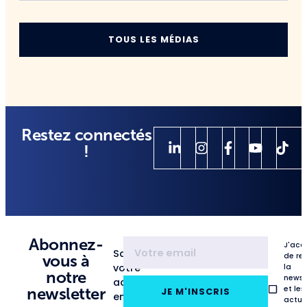
TOUS LES MÉDIAS
Restez connectés
!
Abonnez-
J'acc
Saisissez
de re
vous à
votre
la
notre
newsl
adresse
et les
newsletter
JE M'INSCRIS
email
actua