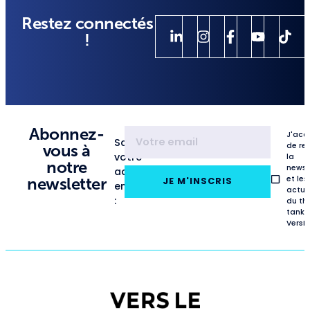
Restez connectés
!
Abonnez-
J'acc
Saisissez
de re
vous à
votre
la
notre
newsl
adresse
et les
newsletter
JE M'INSCRIS
email
actua
:
du th
tank
VersL