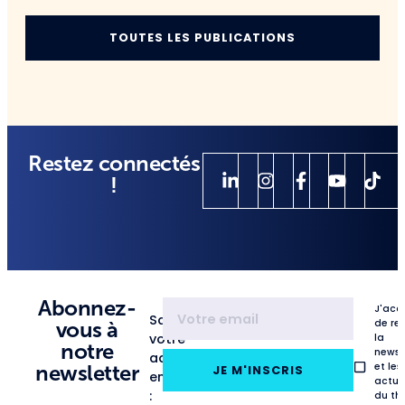
TOUTES LES PUBLICATIONS
Restez connectés
!
Abonnez-
J'acc
Saisissez
de re
vous à
votre
la
notre
newsl
adresse
et les
newsletter
JE M'INSCRIS
email
actua
:
du th