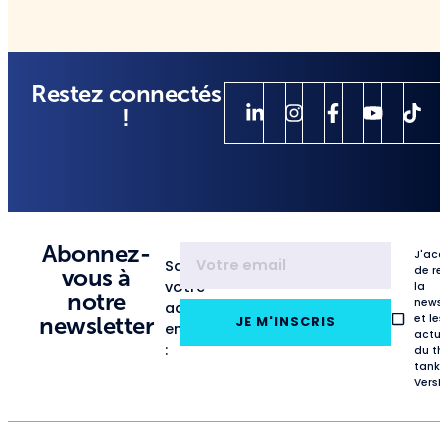
Restez connectés
!
Abonnez-
J'acc
Saisissez
de re
vous à
votre
la
notre
newsl
adresse
et les
newsletter
JE M'INSCRIS
email
actua
:
du th
tank
VersL