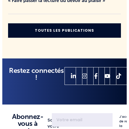
« Faire passer la lecture du devoir au plaisir »
TOUTES LES PUBLICATIONS
Restez connectés
!
Abonnez-
J'acc
Saisissez
de re
vous à
votre
la