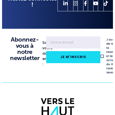
!
Abonnez-
J'acc
Saisissez
de re
vous à
votre
la
notre
newsl
adresse
et les
newsletter
JE M'INSCRIS
email
actua
:
du th
tank
VersL