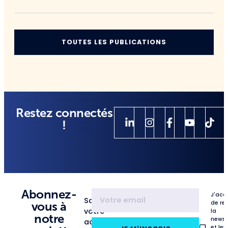
TOUTES LES PUBLICATIONS
Restez connectés
!
Abonnez-
J'acc
Saisissez
de re
vous à
votre
la
notre
newsl
adresse
et les