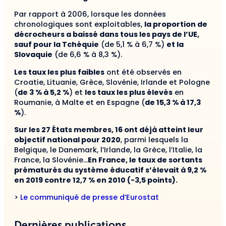
Par rapport à 2006, lorsque les données
chronologiques sont exploitables,
la proportion de
décrocheurs a baissé dans tous les pays de l’UE,
sauf pour la Tchéquie
(de 5,1 % à 6,7 %)
et la
Slovaquie
(de 6,6 % à 8,3 %).
Les taux les plus faibles
ont été observés en
Croatie, Lituanie, Grèce, Slovénie, Irlande et Pologne
(
de 3 % à 5,2 %
) et
les taux les plus élevés
en
Roumanie, à Malte et en Espagne (
de 15,3 % à 17,3
%
).
Sur les 27 États membres, 16 ont déjà atteint leur
objectif national pour 2020
, parmi lesquels la
Belgique, le Danemark, l’Irlande, la Grèce, l’Italie, la
France, la Slovénie…
En France, le taux de sortants
prématurés du système éducatif s’élevait à 9,2 %
en 2019 contre 12,7 % en 2010 (-3,5 points).
>
Le communiqué de presse d’Eurostat
Dernières publications