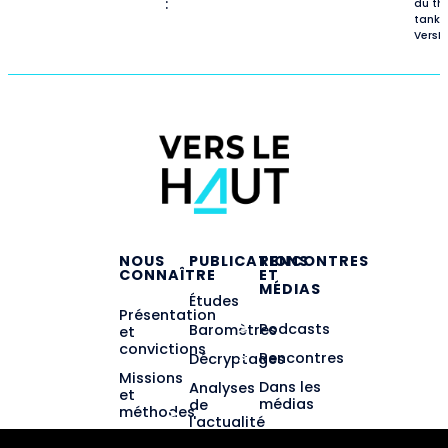
:
du th
tank
VersL
NOUS
PUBLICATIONS
RENCONTRES
CONNAÎTRE
ET
MÉDIAS
Études
Présentation
Podcasts
Baromètres
et
convictions
Rencontres
Décryptages
Missions
Dans les
Analyses
et
médias
de
méthodes
l'actualité
éducative
Équipe et