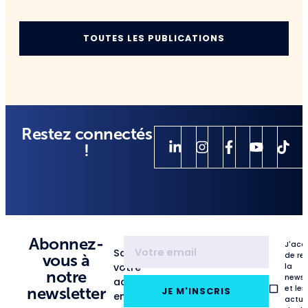
TOUTES LES PUBLICATIONS
Restez connectés
!
Abonnez-
J'acc
Saisissez
de re
vous à
votre
la
notre
newsl
adresse
et les
newsletter
JE M'INSCRIS
email
actua