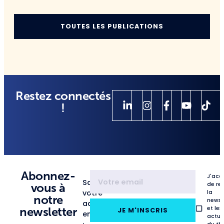
TOUTES LES PUBLICATIONS
Restez connectés
!
Abonnez-
J'acc
Saisissez
de re
vous à
votre
la
notre
newsl
adresse
et les
newsletter
JE M'INSCRIS
email
actua