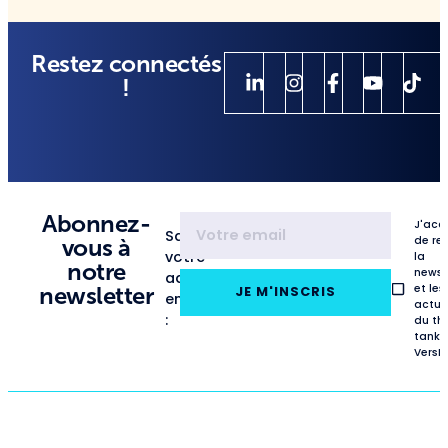
Restez connectés
!
Abonnez-
J'acc
Saisissez
de re
vous à
votre
la
notre
newsl
adresse
et les
newsletter
JE M'INSCRIS
email
actua
:
du th
tank
VersL