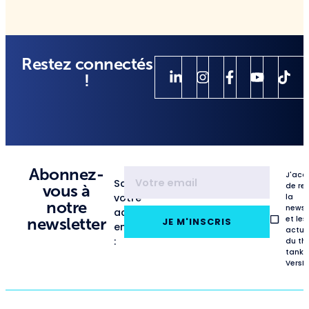
Restez connectés
!
Abonnez-
J'acc
Saisissez
de re
vous à
votre
la
notre
newsl
adresse
et les
newsletter
JE M'INSCRIS
email
actua
:
du th
tank
VersL