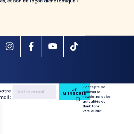
és, et non de façon dichotomique ».
J'accepte de
JE
votre
recevoir la
M'INSCRIS
ail :
newsletter et les
actualités du
think tank
VersLeHaut