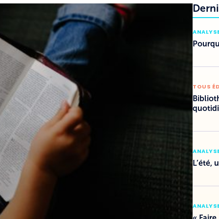
Derni
ANALYSE
Pourquo
TOUS É
Bibliot
quotid
ANALYSE
L’été, 
ANALYSE
« Faire