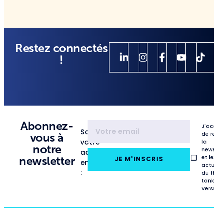
Restez connectés
!
Abonnez-
J'acc
Saisissez
de re
vous à
votre
la
notre
newsl
adresse
et les
newsletter
JE M'INSCRIS
email
actua
:
du th
tank
VersL