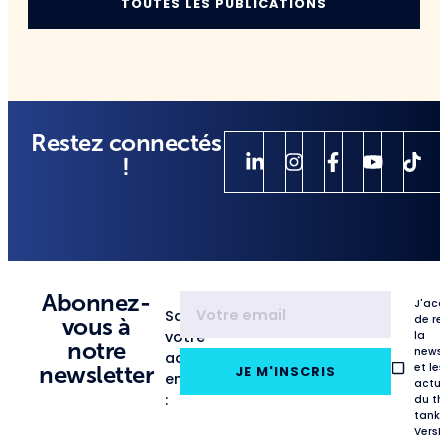
TOUTES LES PUBLICATIONS
Restez connectés
!
Abonnez-
J'acc
Saisissez
de re
vous à
votre
la
notre
newsl
adresse
et les
newsletter
JE M'INSCRIS
email
actua
:
du th
tank
VersL