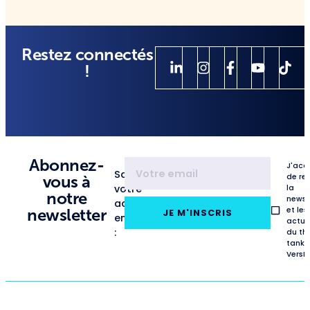
Restez connectés
!
Abonnez-
J'acc
Saisissez
de re
vous à
votre
la
notre
newsl
adresse
et les
newsletter
JE M'INSCRIS
email
actua
:
du th
tank
VersL