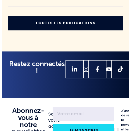
TOUTES LES PUBLICATIONS
Restez connectés
!
Abonnez-
J'acc
Saisissez
de re
vous à
votre
la
notre
newsl
adresse
et les
JE M'INSCRIS