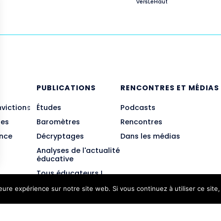
VersLeHaut
E
PUBLICATIONS
RENCONTRES ET MÉDIAS
nvictions
Études
Podcasts
des
Baromètres
Rencontres
ance
Décryptages
Dans les médias
Analyses de l'actualité
éducative
Tous éducateurs !
leure expérience sur notre site web. Si vous continuez à utiliser ce sit