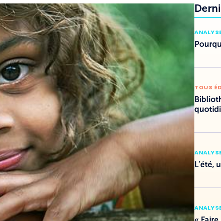
Derni
ANALYSE
Pourquo
TOUS É
Bibliot
quotid
ANALYSE
L’été, 
ANALYSE
« Faire