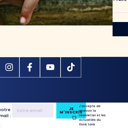
J'accepte de
JE
votre
recevoir la
M'INSCRIS
ail :
newsletter et les
actualités du
think tank