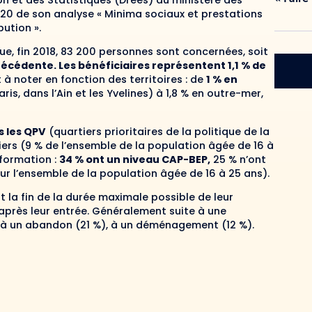
ion et des Statistiques (Drees) du ministère des
2020 de son analyse « Minima sociaux et prestations
ution ».
ue, fin 2018, 83 200 personnes sont concernées, soit
écédente. Les bénéficiaires représentent 1,1 % de
t à noter en fonction des territoires : de
1 % en
ris, dans l’Ain et les Yvelines) à 1,8 % en outre-mer,
s les QPV
(quartiers prioritaires de la politique de la
tiers (9 % de l’ensemble de la population âgée de 16 à
 formation :
34 % ont un niveau CAP-BEP,
25 % n’ont
ur l’ensemble de la population âgée de 16 à 25 ans).
t la fin de la durée maximale possible de leur
rès leur entrée. Généralement suite à une
 à un abandon (21 %), à un déménagement (12 %).