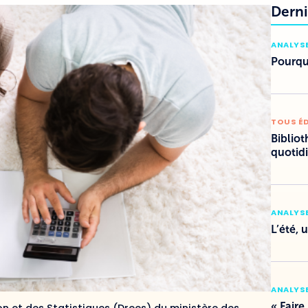
Derni
ANALYSE
Pourquo
TOUS É
Bibliot
quotid
ANALYSE
L’été, 
ANALYSE
« Faire