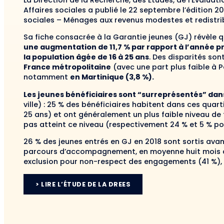
La Direction de la Recherche, des Études, de l’Évaluat
Affaires sociales a publié le 22 septembre l’édition 
sociales – Ménages aux revenus modestes et redistrib
Sa fiche consacrée à la Garantie jeunes (GJ) révèle q
une augmentation de 11,7 % par rapport à l’année pr
la population âgée de 16 à 25 ans
. Des disparités son
France métropolitaine
(avec une part plus faible à Pa
notamment
en Martinique (3,8 %).
Les jeunes bénéficiaires sont “surreprésentés” dan
ville) : 25 % des bénéficiaires habitent dans ces quar
25 ans) et ont généralement un plus faible niveau de
pas atteint ce niveau (respectivement 24 % et 5 % po
26 % des jeunes entrés en GJ en 2018 sont sortis avan
parcours d’accompagnement, en moyenne huit mois ap
exclusion pour non-respect des engagements (41 %),
> LIRE L’ÉTUDE DE LA DREES