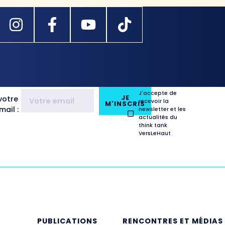
J'accepte de
JE
votre
recevoir la
M'INSCRIS
ail :
newsletter et les
actualités du
think tank
VersLeHaut
E
PUBLICATIONS
RENCONTRES ET MÉDIAS