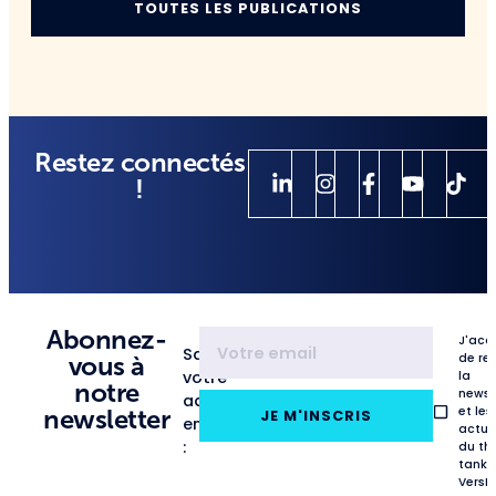
TOUTES LES PUBLICATIONS
Restez connectés
!
Abonnez-
J'acc
Saisissez
de re
vous à
votre
la
notre
newsl
adresse
et les
newsletter
JE M'INSCRIS
email
actua
:
du th
tank
VersL