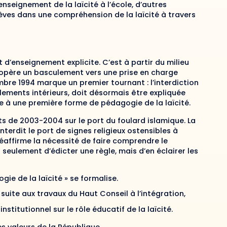
seignement de la laïcité à l’école, d’autres
ves dans une compréhension de la laïcité à travers
t d’enseignement explicite. C’est à partir du milieu
 s’opère un basculement vers une prise en charge
bre 1994 marque un premier tournant : l’interdiction
glements intérieurs, doit désormais être expliquée
oie à une première forme de pédagogie de la laïcité.
ts de 2003-2004 sur le port du foulard islamique. La
interdit le port de signes religieux ostensibles à
 réaffirme la nécessité de faire comprendre le
s seulement d’édicter une règle, mais d’en éclairer les
ie de la laïcité » se formalise.
t suite aux travaux du Haut Conseil à l’intégration,
stitutionnel sur le rôle éducatif de la laïcité.
s valeurs de la République