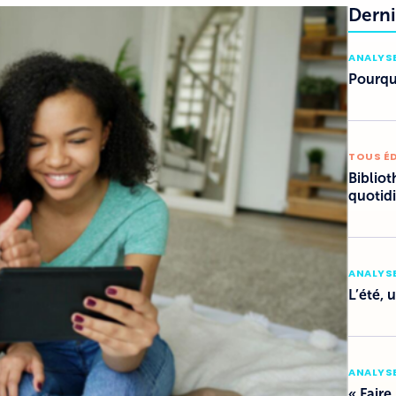
Derni
ANALYSE
Pourquo
TOUS É
Bibliot
quotid
ANALYSE
L’été, 
ANALYSE
« Faire