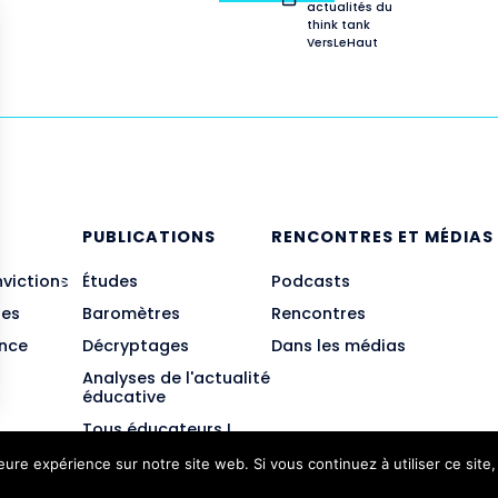
actualités du
think tank
VersLeHaut
E
PUBLICATIONS
RENCONTRES ET MÉDIAS
nvictions
Études
Podcasts
des
Baromètres
Rencontres
ance
Décryptages
Dans les médias
Analyses de l'actualité
éducative
Tous éducateurs !
leure expérience sur notre site web. Si vous continuez à utiliser ce sit