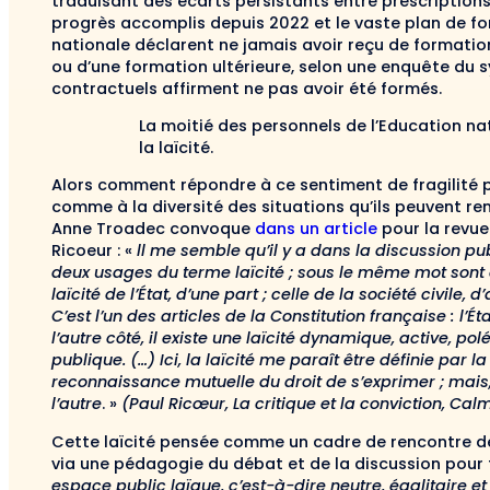
traduisant des écarts persistants entre prescriptions 
progrès accomplis depuis 2022 et le vaste plan de fo
nationale déclarent ne jamais avoir reçu de formation à
ou d’une formation ultérieure, selon une enquête du 
contractuels affirment ne pas avoir été formés.
La moitié des personnels de l’Education na
la laïcité.
Alors comment répondre à ce sentiment de fragilité p
comme à la diversité des situations qu’ils peuvent ren
Anne Troadec convoque
dans un article
pour la revue
Ricoeur : «
ll me semble qu’il y a dans la discussion 
deux usages du terme laïcité ; sous le même mot sont dé
laïcité de l’État, d’une part ; celle de la société civile, 
C’est l’un des articles de la Constitution française : l’
l’autre côté, il existe une laïcité dynamique, active, pol
publique. (…) Ici, la laïcité me paraît être définie par 
reconnaissance mutuelle du droit de s’exprimer ; mais
l’autre
. »
(Paul Ricœur, La critique et la conviction, Ca
Cette laïcité pensée comme un cadre de rencontre de l
via une pédagogie du débat et de la discussion pour 
espace public laïque, c’est-à-dire neutre, égalitaire e