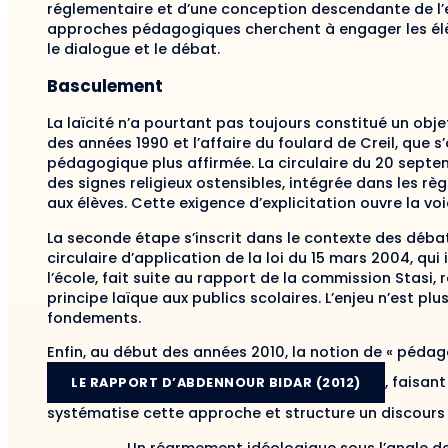
réglementaire et d’une conception descendante de l’en
approches pédagogiques cherchent à engager les élè
le dialogue et le débat.
Basculement
La laïcité n’a pourtant pas toujours constitué un obje
des années 1990 et l’affaire du foulard de Creil, que
pédagogique plus affirmée. La circulaire du 20 septem
des signes religieux ostensibles, intégrée dans les rè
aux élèves. Cette exigence d’explicitation ouvre la v
La seconde étape s’inscrit dans le contexte des déba
circulaire d’application de la loi du 15 mars 2004, qui 
l’école, fait suite au rapport de la commission Stasi,
principe laïque aux publics scolaires. L’enjeu n’est plu
fondements.
Enfin, au début des années 2010, la notion de « pédagog
, faisan
LE RAPPORT D’ABDENNOUR BIDAR (2012)
systématise cette approche et structure un discours in
Un réarmement idéologique sous l’angle de