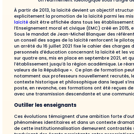
À partir de 2013, la laïcité devient un objectif structu
explicitement la promotion de la laïcité parmi les mi
laïcité
doit être affichée dans tous les établissements 
l’Enseignement moral et civique (EMC) créé en 2015, e
Sous le mandat de Jean-Michel Blanquer des référents 
un conseil des sages de la laïcité renforcent le pilo
un arrêté du 16 juillet 2021 fixe le cahier des charges
personnels d’éducation concernant la laïcité et les val
sur quatre ans, mis en place en septembre 2021, et qui
l’établissement jusqu’à la région académique. Le réar
valeurs de la République ». Ce plan de formation pe
notamment aux professeurs nouvellement recrutés, le c
contexte historique et philosophique dans lequel s’ins
poste, en revanche, ces formations ont été reçues de
avec une transmission descendante et une communicat
Outiller les enseignants
Ces évolutions témoignent d’une ambition forte d’out
phénomènes identitaires et dans un contexte dramatiqu
de cette institutionnalisation demeurent contrastés se