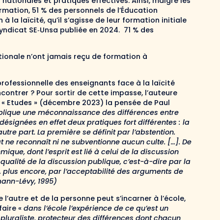
nationales et pratiques effectives. Ainsi, malgré les
rmation, 51 % des personnels de l’Éducation
 la laïcité, qu’il s’agisse de leur formation initiale
syndicat SE‑Unsa publiée en 2024. 71 % des
tionale n’ont jamais reçu de formation à
rofessionnelle des enseignants face à la laïcité
contrer ? Pour sortir de cette impasse, l’auteure
 « Etudes » (décembre 2023) la pensée de Paul
publique une méconnaissance des différences entre
signées en effet deux pratiques fort différentes : la
d’autre part. La première se définit par l’abstention.
État ne reconnaît ni ne subventionne aucun culte. […]. De
émique, dont l’esprit est lié à celui de la discussion
la qualité de la discussion publique, c’est-à-dire par la
, plus encore, par l’acceptabilité des arguments de
lmann-Lévy, 1995)
’autre et de la personne peut s’incarner à l’école,
faire «
dans l’école l’expérience de ce qu’est un
t pluraliste, protecteur des différences dont chacun