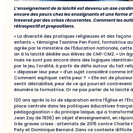
L’enseignement de la laïcité est devenu un axe cardina
encore des peurs chez les enseignants et une forme d’
traversé par des crises récurrentes. Comment les outil
rétrospectif et propositions.
« La diversité des pratiques religieuses et des façons 
enfants », témoigne Tasnime Pen Point, formatrice au 
agrée par le ministère de l’Éducation nationale, cett
an à la laïcité dédiée aux élèves de CM1-CM2. « Un â
mais ne sont pas encore dans des logiques identitair
par le jeu, l’oralité, à partir de défis autour du fait 
« dépasser leur peur » d’un sujet considéré comme in
Comment expliquer cette peur ? « Elle est de plusieurs
sentir déstabilisé, peur de ce qui pourrait contrevenir
énumère la formatrice. Or ne pas parler de la laïcité à
120 ans après la loi de séparation entre l’Église et l’É
place centrale dans les politiques éducatives français
pédagogisation » du principe laïque, qui a transformé
Jean Zay de 1936) en objet d’enseignement, en répon
très graves crises : attentats de 2015 contre Charlie
Paty et Dominique Bernard. Dans ce contexte difficil