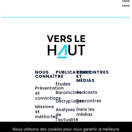
tank
VersL
NOUS
PUBLICATIONS
RENCONTRES
CONNAÎTRE
ET
MÉDIAS
Études
Présentation
Podcasts
Baromètres
et
convictions
Rencontres
Décryptages
Missions
Dans les
Analyses
et
médias
de
méthodes
l'actualité
éducative
Équipe et
Nous utilisons des cookies pour vous garantir la meilleure
gouvernance