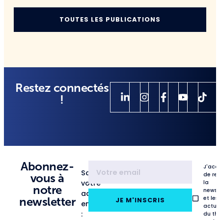
TOUTES LES PUBLICATIONS
Restez connectés
!
Abonnez-
J'acc
Saisissez
de re
vous à
votre
la
notre
newsl
adresse
et les
newsletter
JE M'INSCRIS
email
actua
:
du th