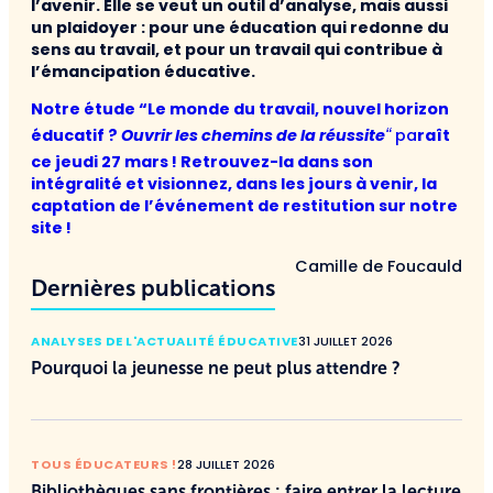
l’avenir. Elle se veut un outil d’analyse, mais aussi
un plaidoyer : pour une éducation qui redonne du
sens au travail, et pour un travail qui contribue à
l’émancipation éducative.
Notre étude “Le monde du travail, nouvel horizon
éducatif ?
Ouvrir les chemins de la réussite
pa
raît
“
ce jeudi 27 mars ! Retrouvez-la dans son
intégralité et visionnez, dans les jours à venir, la
captation de l’événement de restitution sur notre
site !
Camille de Foucauld
Dernières publications
ANALYSES DE L'ACTUALITÉ ÉDUCATIVE
31 JUILLET 2026
Pourquoi la jeunesse ne peut plus attendre ?
TOUS ÉDUCATEURS !
28 JUILLET 2026
Bibliothèques sans frontières : faire entrer la lecture