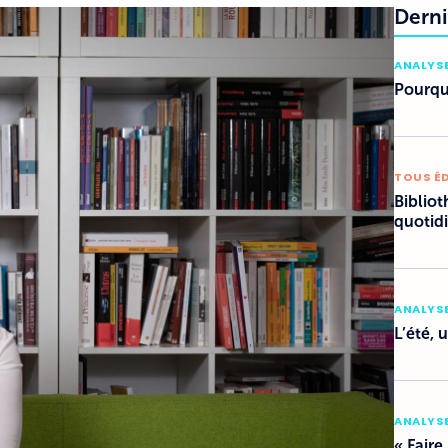
Derni
ANALYSE
Pourquo
TOUS É
Bibliot
quotid
ANALYSE
L’été, 
ANALYSE
« Faire