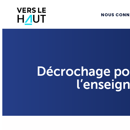
NOUS CONN
Décrochage pos
l’enseig