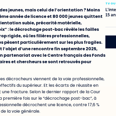
TV OU
 des jeunes, mais celui de l’orientation ? Moins
L’int
15 an
ème année de licence et 80 000 jeunes quittent
entation subie, précarité matérielle,
ix” : le décrochage post-bac révèle les failles
 rigide, où les filières professionnelles,
 pèsent particulièrement sur les plus fragiles.
ait l’objet d’une rencontre fin septembre 2025,
n partenariat avec le Centre français des Fonds
aires et chercheurs se sont retrouvés pour
des décrocheurs viennent de la voie professionnelle,
ffectifs du supérieur. Et les écarts de réussite en
 une fracture. Selon le dernier rapport de la Cour
 première fois sur le “décrochage post-bac”, à
fessionnelle décrochent une licence, contre 17,6 %
de la voie générale.