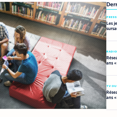
Der
PRESS
Les j
sursa
RADI
Résea
ans «
TV OU
Résea
ans «