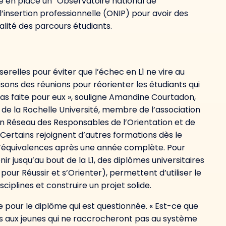
re en place un “Observatoire national de
l’insertion professionnelle (ONIP) pour avoir des
éalité des parcours étudiants.
sserelles pour éviter que l’échec en L1 ne vire au
ons des réunions pour réorienter les étudiants qui
pas faite pour eux », souligne Amandine Courtadon,
on de la Rochelle Université, membre de l’association
n Réseau des Responsables de l’Orientation et de
. Certains rejoignent d’autres formations dès le
d’équivalences après une année complète. Pour
ir jusqu’au bout de la L1, des diplômes universitaires
ur Réussir et s’Orienter), permettent d’utiliser le
ciplines et construire un projet solide.
e pour le diplôme qui est questionnée. « Est-ce que
s aux jeunes qui ne raccrocheront pas au système