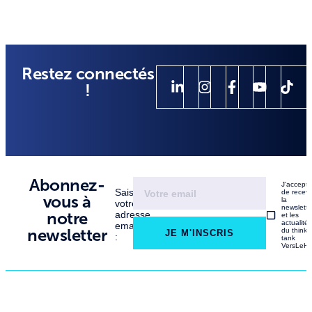
Restez connectés
!
Abonnez-
J'accept
Saisissez
de recevo
vous à
la
votre
newslette
notre
adresse
et les
actualité
email
newsletter
du think
JE M'INSCRIS
:
tank
VersLeHa