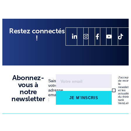
Restez connectés
!
Abonnez-
J'accept
Saisissez
de recevo
vous à
la
votre
newslette
notre
adresse
et les
actualité
email
newsletter
du think
JE M'INSCRIS
:
tank
VersLeHa