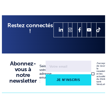
Restez connectés
!
Abonnez-
J'accept
Saisissez
de recevo
vous à
la
votre
newslette
notre
adresse
et les
actualité
email
newsletter
du think
JE M'INSCRIS
:
tank
VersLeHa