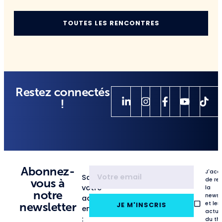
TOUTES LES RENCONTRES
Restez connectés
!
Abonnez-
J'acc
Saisissez
de re
vous à
votre
la
notre
newsl
adresse
et les
newsletter
JE M'INSCRIS
email
actua
:
du th